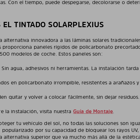
gas. Con el tiempo, puede despegarse, decolorarse o deteri
 EL TINTADO SOLARPLEXIUS
a alternativa innovadora a las láminas solares tradicionale
us proporciona paneles rígidos de policarbonato precortad
.500 modelos de coche. Estos paneles son:
:
Sin agua, adhesivos ni herramientas. La instalación tard
dos en policarbonato irrompible, resistentes a arañazos y
n quitar y volver a colocar fácilmente, sin dejar residuos
e la instalación, visita nuestra
Guía de Montaje
.
teger tu vehículo del sol, no todas las soluciones son igu
n popularizado por su capacidad de bloquear los rayos UV, 
a alternativa superior que va mucho más allá de la estétic