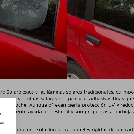
tre Solarplexius y las láminas solares tradicionales, es imp
les. Las láminas solares son películas adhesivas finas que
as del coche. Aunque ofrecen cierta protección UV y reduce
normalmente ayuda profesional y son propensas a burbujas
a
tiempo.
las
io, propone una solución única: paneles rígidos de polica