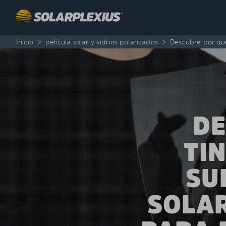
Skip to content
Inicio
>
película solar y vidrios polarizados
>
Descubre por qué 
DE
TI
SU
SOLAR