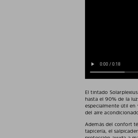
El tintado Solarplexiu
hasta el 90% de la luz
especialmente útil en
del aire acondicionado
Además del confort té
tapicería, el salpicade
protección ayuda a man