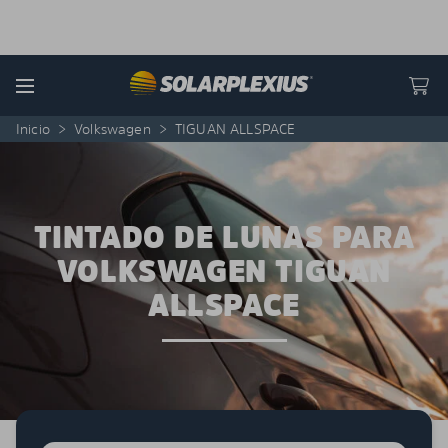
Skip to content
Menu
Inicio
>
Volkswagen
>
TIGUAN ALLSPACE
TINTADO DE LUNAS PARA
VOLKSWAGEN TIGUAN
ALLSPACE