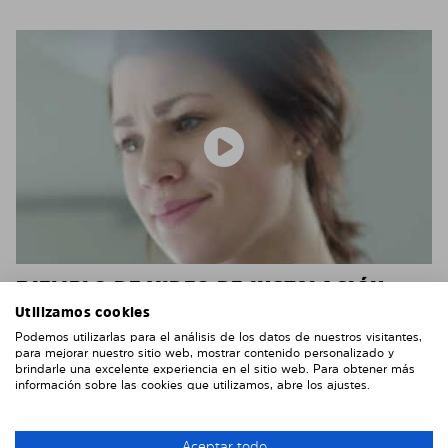
EJEMPLO DE VIDEO DE INSTALACIÓN
Utilizamos cookies
No tienes que ir al taller para instalar los paneles. En
Podemos utilizarlas para el análisis de los datos de nuestros visitantes,
la mayoría de los casos no necesitarás ninguna
para mejorar nuestro sitio web, mostrar contenido personalizado y
herramienta.
brindarle una excelente experiencia en el sitio web. Para obtener más
información sobre las cookies que utilizamos, abre los ajustes.
En la mayoría de los vehículos, tú mismo puedes
instalar estás láminas muy fácilmente, como puedes
Aceptar todo