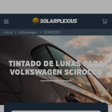
Skip to content
Menu
Inicio
>
Volkswagen
>
SCIROCCO
TINTADO DE LUNAS PARA
VOLKSWAGEN SCIROCCO