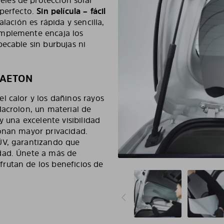
les de protección solar
 perfecto.
Sin película – fácil
talación es rápida y sencilla,
implemente encaja los
ecable sin burbujas ni
HAETON
l calor y los dañinos rayos
Macrolon, un material de
y una excelente visibilidad
onan mayor privacidad.
ÜV, garantizando que
dad. Únete a más de
rutan de los beneficios de