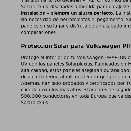
Transforma tu Volkswagen PHAETON con los pane
Solarplexius, diseñados a medida para un ajuste
instalación – siempre un ajuste perfecto
. La ins
sin necesidad de herramientas ni pegamento. S
paneles en su lugar y disfruta de un acabado imp
complicaciones.
Protección Solar para Volkswagen P
Protege el interior de tu Volkswagen PHAETON de
UV con los paneles Solarplexius. Fabricados en 
alta calidad, estos paneles aseguran durabilidad 
desde el interior, al mismo tiempo que proporci
Además, han sido probados y certificados por T
cumplen con los más altos estándares de seguri
500,000 conductores en toda Europa que ya disf
Solarplexius.