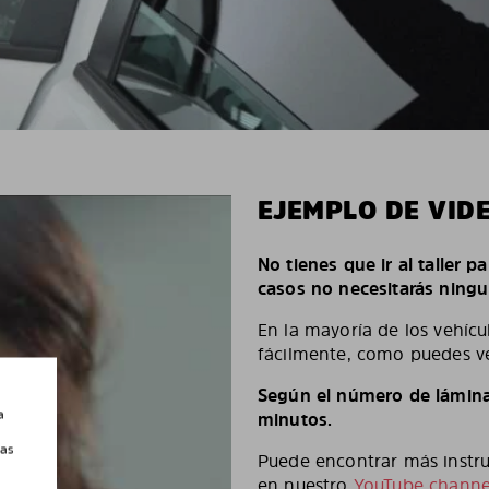
EJEMPLO DE VID
No tienes que ir al taller p
casos no necesitarás ningu
En la mayoría de los vehícu
fácilmente, como puedes ve
Según el número de láminas
a
minutos.
las
Puede encontrar más instruc
en nuestro
YouTube channe