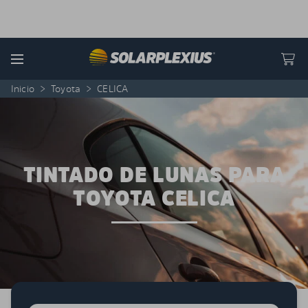
Skip to content
Menu
Inicio
>
Toyota
>
CELICA
TINTADO DE LUNAS PARA
TOYOTA CELICA