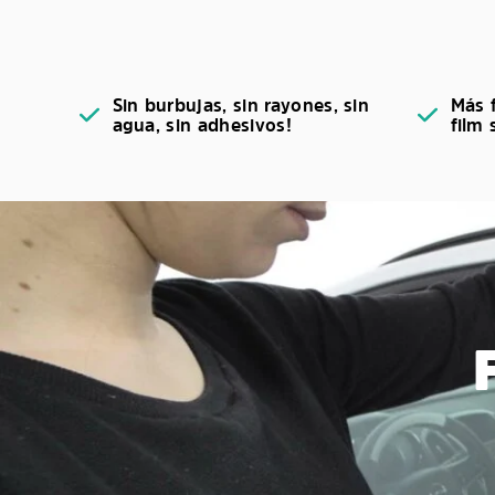
Sin burbujas, sin rayones, sin
Más f
agua, sin adhesivos!
film 