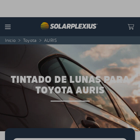
Skip to content
Menu
Inicio
>
Toyota
>
AURIS
TINTADO DE LUNAS PARA
TOYOTA AURIS