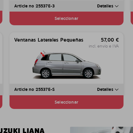
Article no 25537E-3
Detalles
Seleccionar
Ventanas Laterales Pequeñas
57,00
€
incl. envío e IVA
Article no 25537E-S
Detalles
Seleccionar
UZUKI LIANA