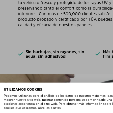
tu vehículo fresco y protegido de los rayos UV y e
preservando tanto el confort como la durabilida
interiores. Con más de 500,000 clientes satisfe
producto probado y certificado por TÜV, puedes
calidad y eficacia de nuestros paneles.
Sin burbujas, sin rayones, sin
Más f
agua, sin adhesivos!
film 
UTILIZAMOS COOKIES
Podemos utilizarlas para el análisis de los datos de nuestros visitantes, par
mejorar nuestro sitio web, mostrar contenido personalizado y brindarle una
excelente experiencia en el sitio web. Para obtener más información sobre 
cookies que utilizamos, abre los ajustes.