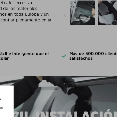
l calor excesivo,
d de los materiales
chos en toda Europa y un
 confiar plenamente en la
ácil e inteligente que el
Más de 500.000 client
solar
satisfechos
a
las
FÁCIL INSTALACIÓ