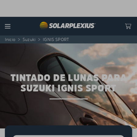
Skip to content
Menu
Inicio
>
Suzuki
>
IGNIS SPORT
TINTADO DE LUNAS PARA
SUZUKI IGNIS SPORT