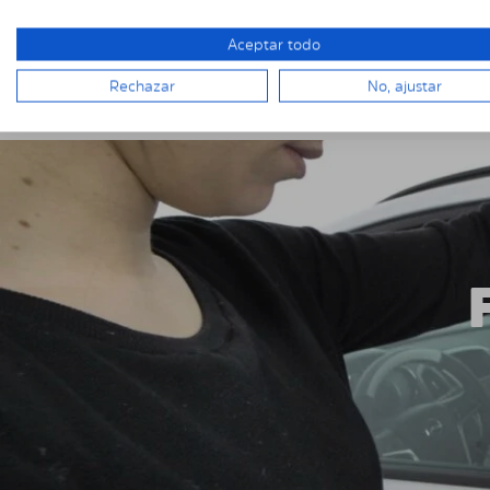
Sin burbujas, sin rayones, sin
Más f
Aceptar todo
agua, sin adhesivos!
film 
Rechazar
No, ajustar