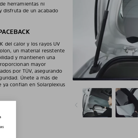
d de herramientas ni
y disfruta de un acabado
SPACEBACK
 del calor y los rayos UV
olon, un material resistente
bilidad y mantienen una
s proporcionan mayor
icados por TÜV, asegurando
guridad. Únete a más de
 ya confían en Solarplexius
a
las