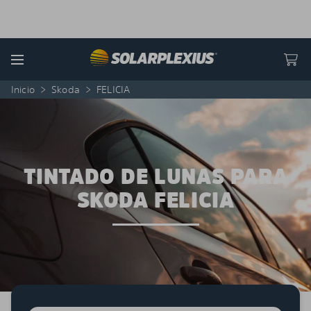
Skip to content
Menu
Inicio
>
Skoda
>
FELICIA
TINTADO DE LUNAS PARA
SKODA FELICIA