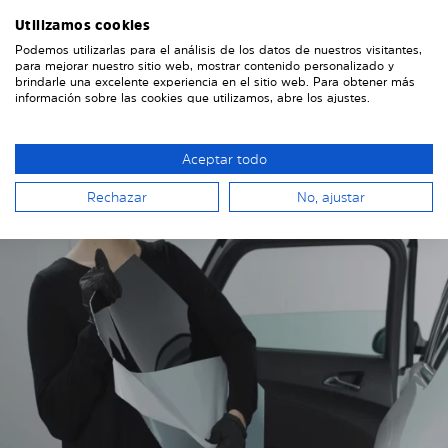
Utilizamos cookies
Podemos utilizarlas para el análisis de los datos de nuestros visitantes,
1. .LIMPIA LA LÁMINA SOLARPLEXIUS
para mejorar nuestro sitio web, mostrar contenido personalizado y
brindarle una excelente experiencia en el sitio web. Para obtener más
con un paño ligeramente húmedo para eliminar el
información sobre las cookies que utilizamos, abre los ajustes.
polvo.
Aceptar todo
Rechazar
No, ajustar