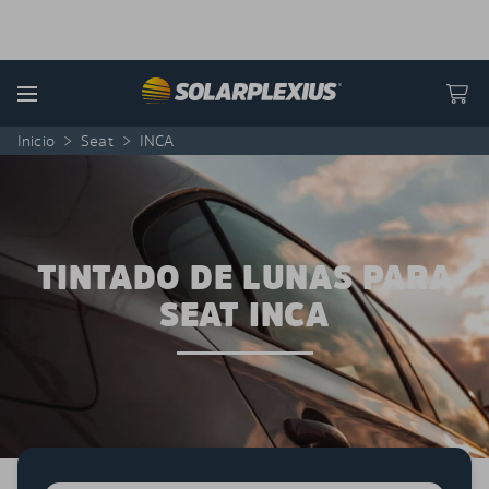
Skip to content
Menu
Inicio
>
Seat
>
INCA
TINTADO DE LUNAS PARA
SEAT INCA