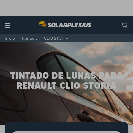
Skip to content
Menu
Inicio
>
Renault
>
CLIO STORIA
TINTADO DE LUNAS PARA
RENAULT CLIO STORIA