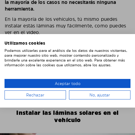
la mayoría de los casos no necesitarás ninguna
herramienta.
En la mayoría de los vehículos, tú mismo puedes
instalar estás láminas muy fácilmente, como puedes
ver en el video.
Según el número de láminas y el vehículo, puedes
Utilizamos cookies
tardar entre 15 y 30 minutos.
Podemos utilizarlas para el análisis de los datos de nuestros visitantes,
para mejorar nuestro sitio web, mostrar contenido personalizado y
Puede encontrar más instrucciones de instalación
brindarle una excelente experiencia en el sitio web. Para obtener más
información sobre las cookies que utilizamos, abre los ajustes.
específicas del vehículo en nuestro
YouTube channel
Si tienes algún problema o pregunta durante el
montaje, no dudes en ponerte en contacto con
Aceptar todo
nosotros. Envíanos algunas fotos, eso nos ayudará
Rechazar
No, ajustar
mucho.
Instalar las láminas solares en el
vehículo