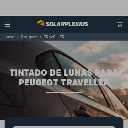
Skip to content
Menu
Inicio
>
Peugeot
>
TRAVELLER
TINTADO DE LUNAS PARA
PEUGEOT TRAVELLER