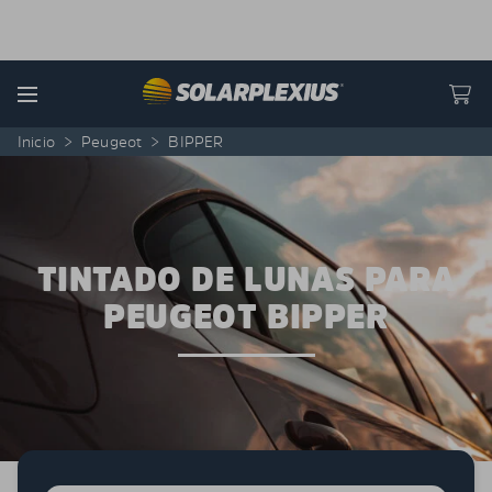
Skip to content
Menu
Inicio
>
Peugeot
>
BIPPER
TINTADO DE LUNAS PARA
PEUGEOT BIPPER