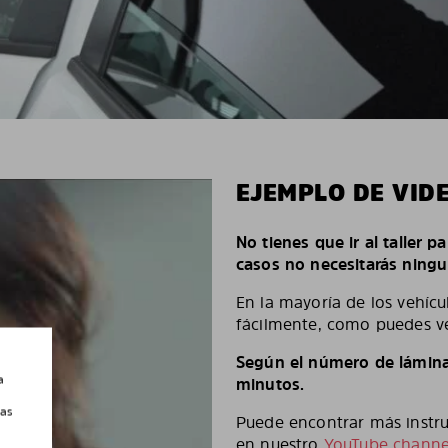
EJEMPLO DE VID
No tienes que ir al taller p
casos no necesitarás ningu
En la mayoría de los vehícu
fácilmente, como puedes ve
Según el número de láminas
a
minutos.
las
Puede encontrar más instruc
en nuestro
YouTube channe