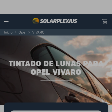
Skip to content
Menu
Inicio
>
Opel
>
VIVARO
TINTADO DE LUNAS PARA
OPEL VIVARO