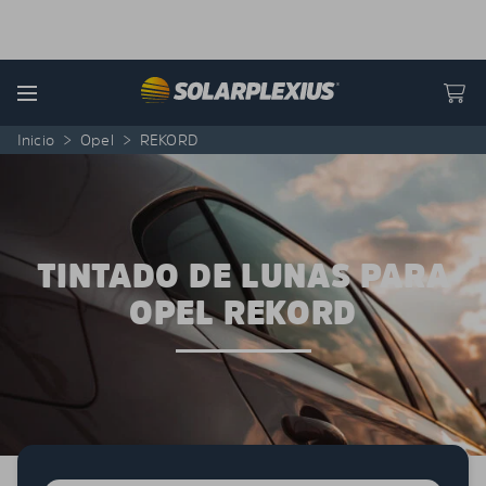
Skip to content
Menu
Inicio
>
Opel
>
REKORD
TINTADO DE LUNAS PARA
OPEL REKORD