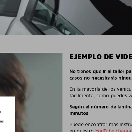
EJEMPLO DE VID
No tienes que ir al taller p
casos no necesitarás ningu
En la mayoría de los vehícu
fácilmente, como puedes ve
Según el número de láminas
a
minutos.
las
Puede encontrar más instruc
en nuestro
YouTube channe