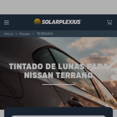
Skip to content
Menu
Inicio
>
Nissan
>
TERRANO
TINTADO DE LUNAS PARA
NISSAN TERRANO