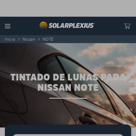
Skip to content
Menu
Inicio
>
Nissan
>
NOTE
TINTADO DE LUNAS PARA
NISSAN NOTE