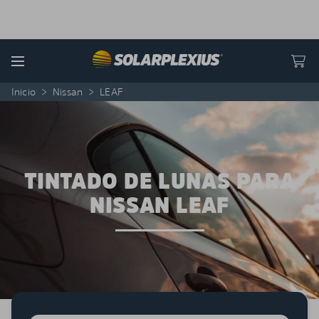
Skip to content
Menu
Inicio
>
Nissan
>
LEAF
TINTADO DE LUNAS PARA
NISSAN LEAF