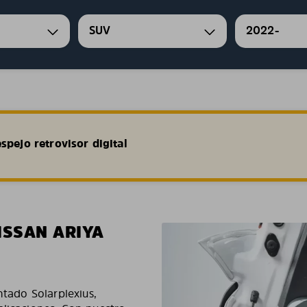
SUV
2022-
spejo retrovisor digital
ISSAN ARIYA
ntado Solarplexius,