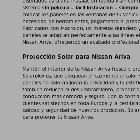
diseñados para una instalación rápida y sin com
sistema
sin película – fácil instalación – siempr
colocar los paneles en las ventanas de tu vehícu
necesidad de herramientas, pegamento ni preoc
Fabricados con Macrolon, un material duradero y 
paneles se adaptan perfectamente a las líneas 
Nissan Ariya, ofreciendo un acabado profesional 
Protección Solar para Nissan Ariya
Mantén el interior de tu Nissan Ariya fresco y p
Solarplexius, que bloquean eficazmente el calor y
paneles no solo mejoran la privacidad y la estéti
también reducen el deslumbramiento, proporcio
conducción más cómoda y segura. Con la confi
clientes satisfechos en toda Europa y la certific
calidad y seguridad de nuestros productos, Solarp
para proteger tu Nissan Ariya.