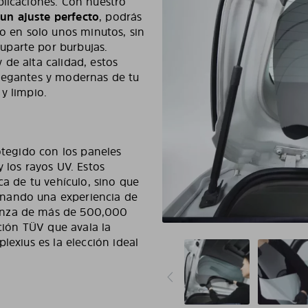
plicaciones. Con nuestro
e un ajuste perfecto
, podrás
lo en solo unos minutos, sin
uparte por burbujas.
de alta calidad, estos
elegantes y modernas de tu
y limpio.
rotegido con los paneles
 los rayos UV. Estos
ca de tu vehículo, sino que
nando una experiencia de
anza de más de 500,000
ación TÜV que avala la
lexius es la elección ideal