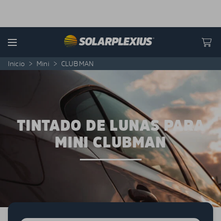
Skip to content
Menu
Inicio
>
Mini
>
CLUBMAN
TINTADO DE LUNAS PARA
MINI CLUBMAN