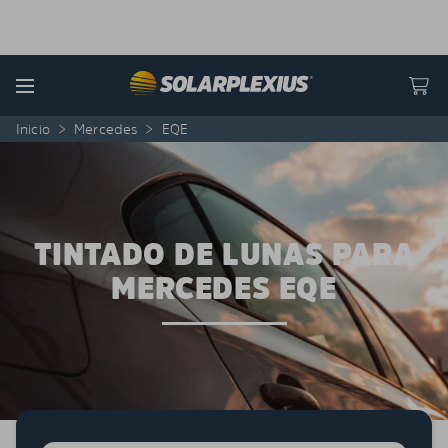
Skip to content
Menu
Inicio
>
Mercedes
>
EQE
TINTADO DE LUNAS PARA
MERCEDES EQE