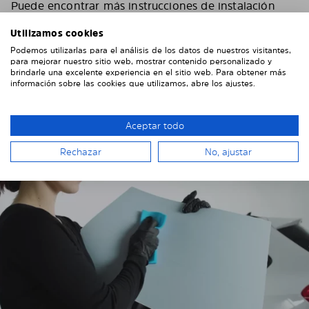
Puede encontrar más instrucciones de instalación
específicas del vehículo en nuestro
YouTube channel
Utilizamos cookies
Si tienes algún problema o pregunta durante el
Podemos utilizarlas para el análisis de los datos de nuestros visitantes,
montaje, no dudes en ponerte en contacto con
para mejorar nuestro sitio web, mostrar contenido personalizado y
nosotros. Envíanos algunas fotos, eso nos ayudará
brindarle una excelente experiencia en el sitio web. Para obtener más
información sobre las cookies que utilizamos, abre los ajustes.
mucho.
Instalar las láminas solares en el
Aceptar todo
vehículo
Rechazar
No, ajustar