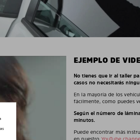
EJEMPLO DE VID
No tienes que ir al taller p
casos no necesitarás ningu
En la mayoría de los vehícu
fácilmente, como puedes ve
Según el número de láminas
a
minutos.
las
Puede encontrar más instruc
en nuestro
YouTube channe