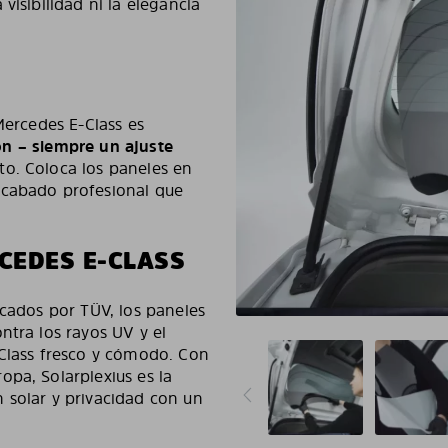
visibilidad ni la elegancia
Mercedes E-Class es
ción – siempre un ajuste
to. Coloca los paneles en
acabado profesional que
CEDES E-CLASS
icados por TÜV, los paneles
ntra los rayos UV y el
-Class fresco y cómodo. Con
pa, Solarplexius es la
 solar y privacidad con un