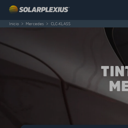
Skip to content
Inicio
>
Mercedes
>
CLC-KLASS
TIN
ME