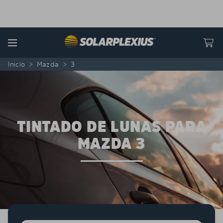
Skip to content
Menu
Inicio
>
Mazda
>
3
TINTADO DE LUNAS PARA
MAZDA 3