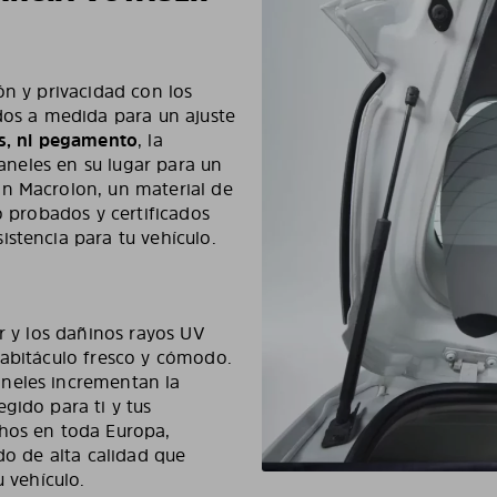
ón y privacidad con los
ados a medida para un ajuste
as, ni pegamento
, la
paneles en su lugar para un
on Macrolon, un material de
o probados y certificados
stencia para tu vehículo.
or y los dañinos rayos UV
habitáculo fresco y cómodo.
neles incrementan la
gido para ti y tus
chos en toda Europa,
do de alta calidad que
u vehículo.