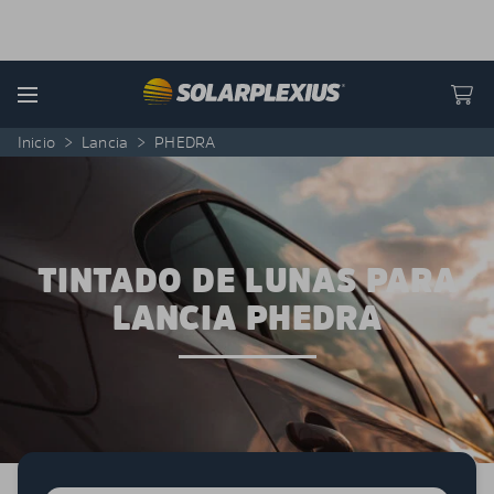
Skip to content
Menu
Inicio
>
Lancia
>
PHEDRA
TINTADO DE LUNAS PARA
LANCIA PHEDRA