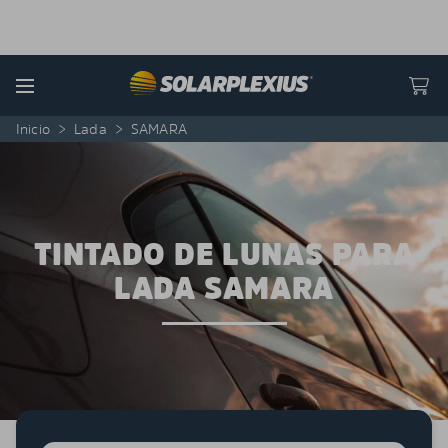
Skip to content
Menu
Inicio
>
Lada
>
SAMARA
TINTADO DE LUNAS PARA
LADA SAMARA