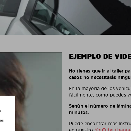
EJEMPLO DE VID
No tienes que ir al taller p
casos no necesitarás ningu
En la mayoría de los vehícu
fácilmente, como puedes ve
Según el número de láminas
a
minutos.
las
Puede encontrar más instruc
en nuestro
YouTube channe