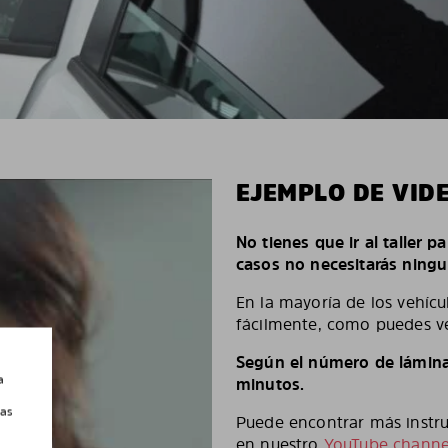
EJEMPLO DE VID
No tienes que ir al taller p
casos no necesitarás ningu
En la mayoría de los vehícu
fácilmente, como puedes ve
Según el número de láminas
a
minutos.
las
Puede encontrar más instruc
en nuestro
YouTube channe