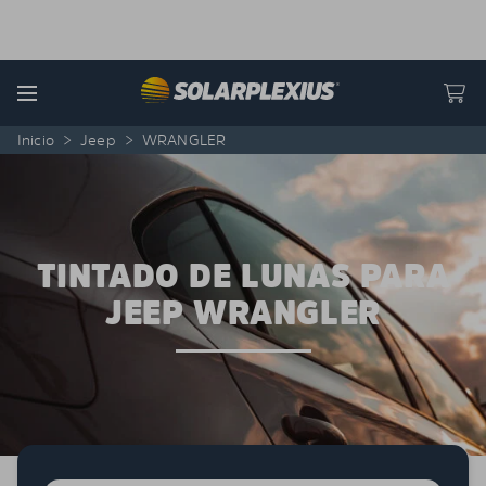
Skip to content
Menu
Inicio
>
Jeep
>
WRANGLER
TINTADO DE LUNAS PARA
JEEP WRANGLER