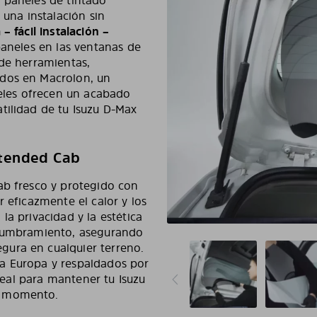
 paneles de tintado
 una instalación sin
 – fácil instalación –
 paneles en las ventanas de
 de herramientas,
ados en Macrolon, un
neles ofrecen un acabado
tilidad de tu Isuzu D-Max
xtended Cab
ab fresco y protegido con
 eficazmente el calor y los
la privacidad y la estética
slumbramiento, asegurando
ura en cualquier terreno.
a Europa y respaldados por
ideal para mantener tu Isuzu
o momento.