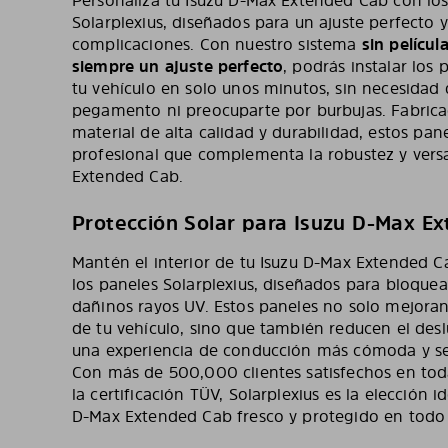
Personaliza tu Isuzu D-Max Extended Cab con los
Solarplexius, diseñados para un ajuste perfecto y
complicaciones. Con nuestro sistema
sin película
siempre un ajuste perfecto
, podrás instalar los
tu vehículo en solo unos minutos, sin necesidad
pegamento ni preocuparte por burbujas. Fabric
material de alta calidad y durabilidad, estos pa
profesional que complementa la robustez y versa
Extended Cab.
Protección Solar para Isuzu D-Max E
Mantén el interior de tu Isuzu D-Max Extended C
los paneles Solarplexius, diseñados para bloquear
dañinos rayos UV. Estos paneles no solo mejoran 
de tu vehículo, sino que también reducen el de
una experiencia de conducción más cómoda y seg
Con más de 500,000 clientes satisfechos en tod
la certificación TÜV, Solarplexius es la elección 
D-Max Extended Cab fresco y protegido en tod