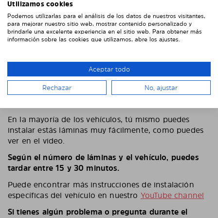
Utilizamos cookies
Podemos utilizarlas para el análisis de los datos de nuestros visitantes,
para mejorar nuestro sitio web, mostrar contenido personalizado y
brindarle una excelente experiencia en el sitio web. Para obtener más
información sobre las cookies que utilizamos, abre los ajustes.
EJEMPLO DE VIDEO DE INSTALACIÓN
Aceptar todo
No tienes que ir al taller para instalar los paneles. En
Rechazar
No, ajustar
la mayoría de los casos no necesitarás ninguna
herramienta.
En la mayoría de los vehículos, tú mismo puedes
instalar estás láminas muy fácilmente, como puedes
ver en el video.
Según el número de láminas y el vehículo, puedes
tardar entre 15 y 30 minutos.
Puede encontrar más instrucciones de instalación
específicas del vehículo en nuestro
YouTube channel
Si tienes algún problema o pregunta durante el