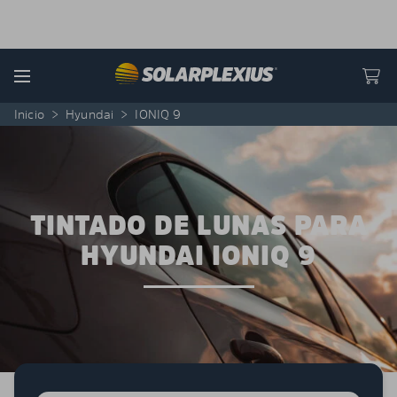
Skip to content
Menu
Inicio
>
Hyundai
>
IONIQ 9
TINTADO DE LUNAS PARA
HYUNDAI IONIQ 9