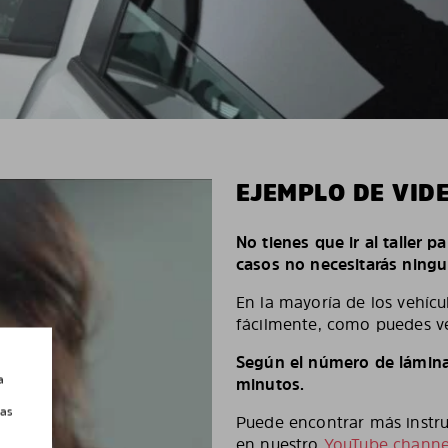
EJEMPLO DE VID
No tienes que ir al taller p
casos no necesitarás ningu
En la mayoría de los vehícu
fácilmente, como puedes ve
Según el número de láminas
a
minutos.
las
Puede encontrar más instruc
en nuestro
YouTube channe