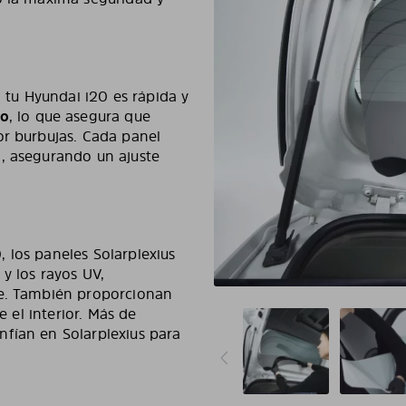
n tu Hyundai i20 es rápida y
to
, lo que asegura que
or burbujas. Cada panel
0, asegurando un ajuste
 los paneles Solarplexius
 y los rayos UV,
le. También proporcionan
e el interior. Más de
fían en Solarplexius para