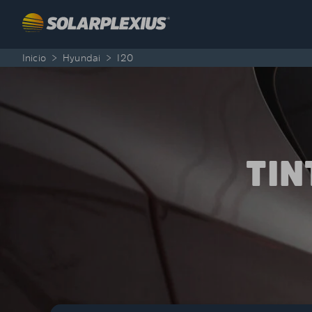
Skip to content
Inicio
>
Hyundai
>
I20
TIN