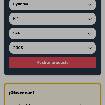
Hyundai
H-1
VAN
2008-
Mostrar producto
¡Observar!