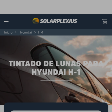
Skip to content
Menu
Inicio
>
Hyundai
>
H-1
TINTADO DE LUNAS PARA
HYUNDAI H-1