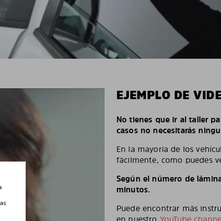
EJEMPLO DE VID
No tienes que ir al taller p
casos no necesitarás ningu
En la mayoría de los vehícu
fácilmente, como puedes ve
Según el número de láminas
a
minutos.
las
Puede encontrar más instruc
en nuestro
YouTube channe