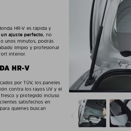
 Honda HR-V es rápida y
e un ajuste perfecto
, no
lo unos minutos, podrás
abado limpio y profesional
rt interior.
DA HR-V
icados por TÜV, los paneles
ión contra los rayos UV y el
fresco y protegido incluso
lientes satisfechos en
e para quienes buscan