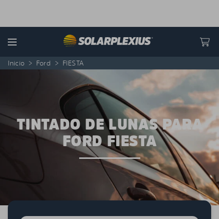
Skip to content
Menu
Inicio
>
Ford
>
FIESTA
TINTADO DE LUNAS PARA
FORD FIESTA