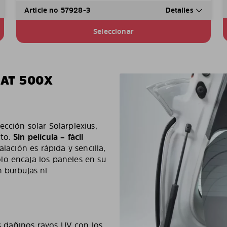
Article no 57928-3
Detalles
Seleccionar
IAT 500X
cción solar Solarplexius,
cto.
Sin película – fácil
talación es rápida y sencilla,
lo encaja los paneles en su
 burbujas ni
os dañinos rayos UV con los