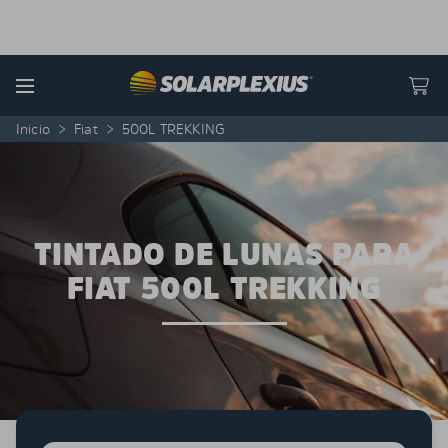
Skip to content
Menu
Inicio
>
Fiat
>
500L TREKKING
TINTADO DE LUNAS PARA
FIAT 500L TREKKING