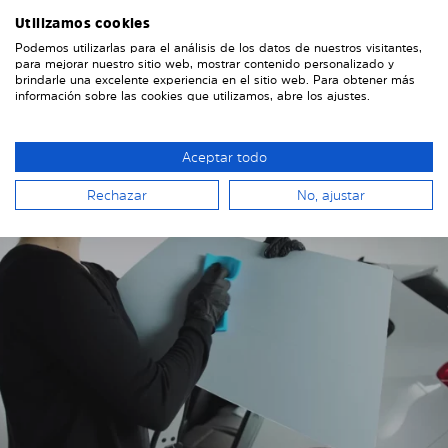
Si tienes algún problema o pregunta durante el
Utilizamos cookies
montaje, no dudes en ponerte en contacto con
Podemos utilizarlas para el análisis de los datos de nuestros visitantes,
nosotros. Envíanos algunas fotos, eso nos ayudará
para mejorar nuestro sitio web, mostrar contenido personalizado y
mucho.
brindarle una excelente experiencia en el sitio web. Para obtener más
información sobre las cookies que utilizamos, abre los ajustes.
Instalar las láminas solares en el
vehículo
Aceptar todo
Rechazar
No, ajustar