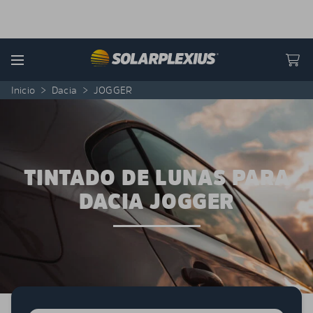
Skip to content
Menu
Inicio
>
Dacia
>
JOGGER
TINTADO DE LUNAS PARA
DACIA JOGGER