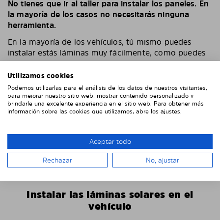
No tienes que ir al taller para instalar los paneles. En
la mayoría de los casos no necesitarás ninguna
herramienta.
En la mayoría de los vehículos, tú mismo puedes
instalar estás láminas muy fácilmente, como puedes
ver en el video.
Utilizamos cookies
Según el número de láminas y el vehículo, puedes
Podemos utilizarlas para el análisis de los datos de nuestros visitantes,
tardar entre 15 y 30 minutos.
para mejorar nuestro sitio web, mostrar contenido personalizado y
brindarle una excelente experiencia en el sitio web. Para obtener más
Puede encontrar más instrucciones de instalación
información sobre las cookies que utilizamos, abre los ajustes.
específicas del vehículo en nuestro
YouTube channel
Si tienes algún problema o pregunta durante el
Aceptar todo
montaje, no dudes en ponerte en contacto con
nosotros. Envíanos algunas fotos, eso nos ayudará
Rechazar
No, ajustar
mucho.
Instalar las láminas solares en el
vehículo