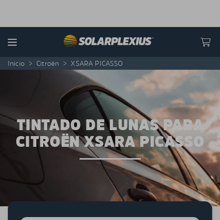
Skip to content
Menu
Inicio
>
Citroën
>
XSARA PICASSO
TINTADO DE LUNAS PARA
CITROËN XSARA PICASSO