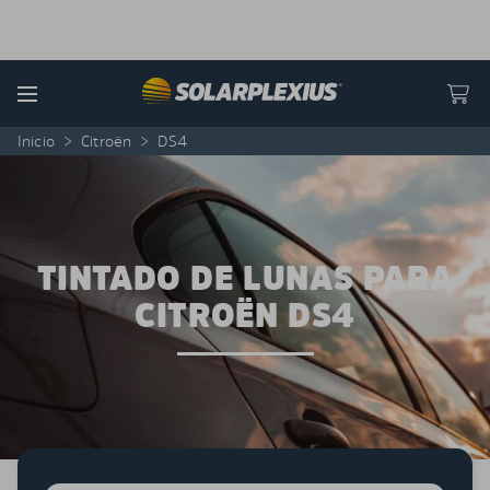
Skip to content
Menu
Inicio
>
Citroën
>
DS4
TINTADO DE LUNAS PARA
CITROËN DS4