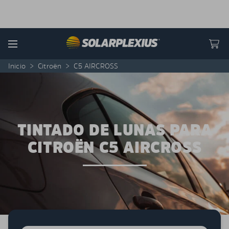
Skip to content
Menu
Inicio
>
Citroën
>
C5 AIRCROSS
TINTADO DE LUNAS PARA
CITROËN C5 AIRCROSS