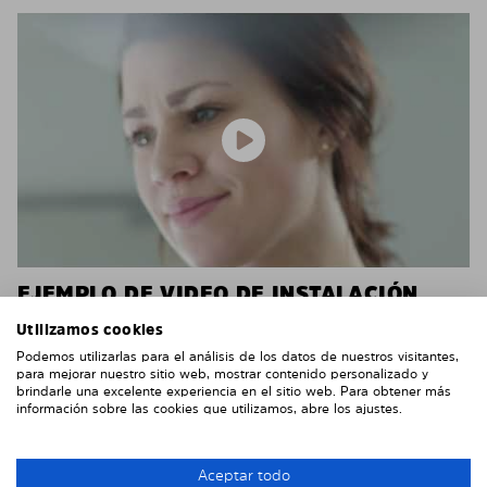
EJEMPLO DE VIDEO DE INSTALACIÓN
Utilizamos cookies
No tienes que ir al taller para instalar los paneles. En
la mayoría de los casos no necesitarás ninguna
Podemos utilizarlas para el análisis de los datos de nuestros visitantes,
para mejorar nuestro sitio web, mostrar contenido personalizado y
herramienta.
brindarle una excelente experiencia en el sitio web. Para obtener más
información sobre las cookies que utilizamos, abre los ajustes.
En la mayoría de los vehículos, tú mismo puedes
instalar estás láminas muy fácilmente, como puedes
ver en el video.
Aceptar todo