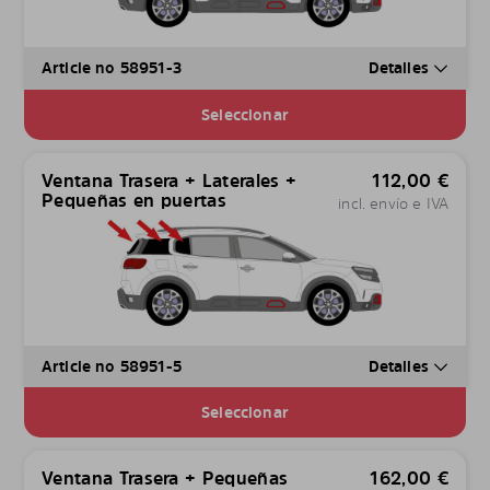
Article no 58951-3
Detalles
Seleccionar
Ventana Trasera + Laterales +
112,00
€
Pequeñas en puertas
incl. envío e IVA
Article no 58951-5
Detalles
Seleccionar
Ventana Trasera + Pequeñas
162,00
€