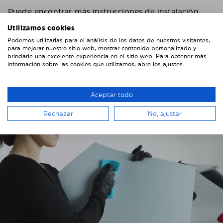
Puede encontrar más instrucciones de instalación
específicas del vehículo en nuestro
YouTube channel
Utilizamos cookies
Si tienes algún problema o pregunta durante el
Podemos utilizarlas para el análisis de los datos de nuestros visitantes,
para mejorar nuestro sitio web, mostrar contenido personalizado y
montaje, no dudes en ponerte en contacto con
brindarle una excelente experiencia en el sitio web. Para obtener más
nosotros. Envíanos algunas fotos, eso nos ayudará
información sobre las cookies que utilizamos, abre los ajustes.
mucho.
Aceptar todo
Instalar las láminas solares en el
vehículo
Rechazar
No, ajustar