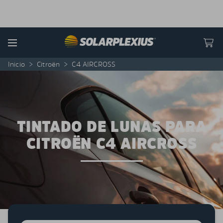
Skip to content
Menu
Inicio
>
Citroën
>
C4 AIRCROSS
TINTADO DE LUNAS PARA
CITROËN C4 AIRCROSS