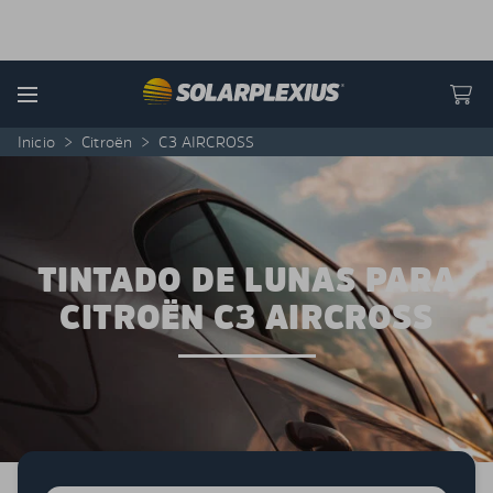
Skip to content
Menu
Inicio
>
Citroën
>
C3 AIRCROSS
TINTADO DE LUNAS PARA
CITROËN C3 AIRCROSS