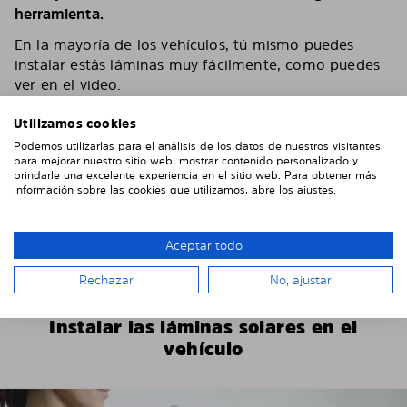
herramienta.
En la mayoría de los vehículos, tú mismo puedes
instalar estás láminas muy fácilmente, como puedes
ver en el video.
Según el número de láminas y el vehículo, puedes
Utilizamos cookies
tardar entre 15 y 30 minutos.
Podemos utilizarlas para el análisis de los datos de nuestros visitantes,
para mejorar nuestro sitio web, mostrar contenido personalizado y
Puede encontrar más instrucciones de instalación
brindarle una excelente experiencia en el sitio web. Para obtener más
específicas del vehículo en nuestro
YouTube channel
información sobre las cookies que utilizamos, abre los ajustes.
Si tienes algún problema o pregunta durante el
montaje, no dudes en ponerte en contacto con
Aceptar todo
nosotros. Envíanos algunas fotos, eso nos ayudará
mucho.
Rechazar
No, ajustar
Instalar las láminas solares en el
vehículo