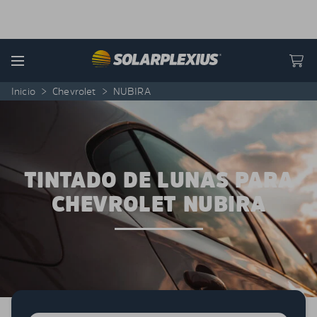
Skip to content
Menu
Inicio
>
Chevrolet
>
NUBIRA
TINTADO DE LUNAS PARA
CHEVROLET NUBIRA