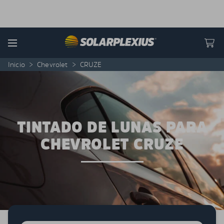
Skip to content
Menu
Inicio
>
Chevrolet
>
CRUZE
TINTADO DE LUNAS PARA
CHEVROLET CRUZE